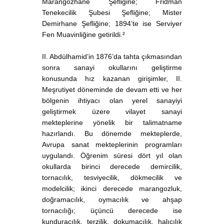
Marangozhane Şefliğine; Fridman
Tenekecilik Şubesi Şefliğine; Mister
Demirhane Şefliğine; 1894’te ise Serviyer
Fen Muavinliğine getirildi.²
II. Abdülhamid’in 1876’da tahta çıkmasından
sonra sanayi okullarını geliştirme
konusunda hız kazanan girişimler, II.
Meşrutiyet döneminde de devam etti ve her
bölgenin ihtiyacı olan yerel sanayiyi
geliştirmek üzere vilayet sanayi
mekteplerine yönelik bir talimatname
hazırlandı. Bu dönemde mekteplerde,
Avrupa sanat mekteplerinin programları
uygulandı. Öğrenim süresi dört yıl olan
okullarda birinci derecede demircilik,
tornacılık, tesviyecilik, dökmecilik ve
modelcilik; ikinci derecede marangozluk,
doğramacılık, oymacılık ve ahşap
tornacılığı; üçüncü derecede ise
kunduracılık, terzilik, dokumacılık, halıcılık