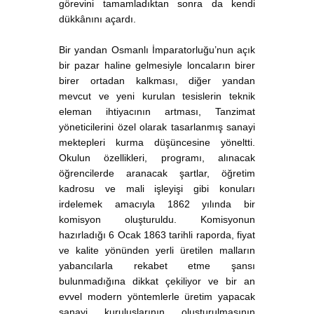
görevini tamamladıktan sonra da kendi
dükkânını açardı.
Bir yandan Osmanlı İmparatorluğu’nun açık
bir pazar haline gelmesiyle loncaların birer
birer ortadan kalkması, diğer yandan
mevcut ve yeni kurulan tesislerin teknik
eleman ihtiyacının artması, Tanzimat
yöneticilerini özel olarak tasarlanmış sanayi
mektepleri kurma düşüncesine yöneltti.
Okulun özellikleri, programı, alınacak
öğrencilerde aranacak şartlar, öğretim
kadrosu ve mali işleyişi gibi konuları
irdelemek amacıyla 1862 yılında bir
komisyon oluşturuldu. Komisyonun
hazırladığı 6 Ocak 1863 tarihli raporda, fiyat
ve kalite yönünden yerli üretilen malların
yabancılarla rekabet etme şansı
bulunmadığına dikkat çekiliyor ve bir an
evvel modern yöntemlerle üretim yapacak
sanayi kuruluşlarının oluşturulmasının