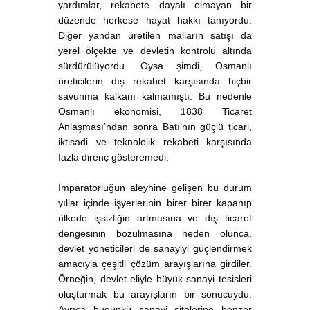
yardımlar, rekabete dayalı olmayan bir
düzende herkese hayat hakkı tanıyordu.
Diğer yandan üretilen malların satışı da
yerel ölçekte ve devletin kontrolü altında
sürdürülüyordu. Oysa şimdi, Osmanlı
üreticilerin dış rekabet karşısında hiçbir
savunma kalkanı kalmamıştı. Bu nedenle
Osmanlı ekonomisi, 1838 Ticaret
Anlaşması’ndan sonra Batı’nın güçlü ticari,
iktisadi ve teknolojik rekabeti karşısında
fazla direnç gösteremedi.
İmparatorluğun aleyhine gelişen bu durum
yıllar içinde işyerlerinin birer birer kapanıp
ülkede işsizliğin artmasına ve dış ticaret
dengesinin bozulmasına neden olunca,
devlet yöneticileri de sanayiyi güçlendirmek
amacıyla çeşitli çözüm arayışlarına girdiler.
Örneğin, devlet eliyle büyük sanayi tesisleri
oluşturmak bu arayışların bir sonucuydu.
Ayrıca bugünkü sanayi sitelerine benzer