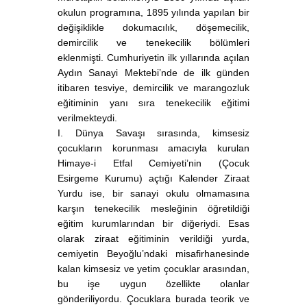
okulun programına, 1895 yılında yapılan bir
değişiklikle dokumacılık, döşemecilik,
demircilik ve tenekecilik bölümleri
eklenmişti. Cumhuriyetin ilk yıllarında açılan
Aydın Sanayi Mektebi’nde de ilk günden
itibaren tesviye, demircilik ve marangozluk
eğitiminin yanı sıra tenekecilik eğitimi
verilmekteydi.
I. Dünya Savaşı sırasında, kimsesiz
çocukların korunması amacıyla kurulan
Himaye-i Etfal Cemiyeti’nin (Çocuk
Esirgeme Kurumu) açtığı Kalender Ziraat
Yurdu ise, bir sanayi okulu olmamasına
karşın tenekecilik mesleğinin öğretildiği
eğitim kurumlarından bir diğeriydi. Esas
olarak ziraat eğitiminin verildiği yurda,
cemiyetin Beyoğlu’ndaki misafirhanesinde
kalan kimsesiz ve yetim çocuklar arasından,
bu işe uygun özellikte olanlar
gönderiliyordu. Çocuklara burada teorik ve