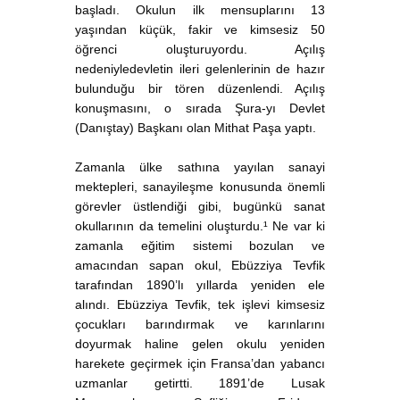
başladı. Okulun ilk mensuplarını 13
yaşından küçük, fakir ve kimsesiz 50
öğrenci oluşturuyordu. Açılış
nedeniyledevletin ileri gelenlerinin de hazır
bulunduğu bir tören düzenlendi. Açılış
konuşmasını, o sırada Şura-yı Devlet
(Danıştay) Başkanı olan Mithat Paşa yaptı.
Zamanla ülke sathına yayılan sanayi
mektepleri, sanayileşme konusunda önemli
görevler üstlendiği gibi, bugünkü sanat
okullarının da temelini oluşturdu.¹ Ne var ki
zamanla eğitim sistemi bozulan ve
amacından sapan okul, Ebüzziya Tevfik
tarafından 1890’lı yıllarda yeniden ele
alındı. Ebüzziya Tevfik, tek işlevi kimsesiz
çocukları barındırmak ve karınlarını
doyurmak haline gelen okulu yeniden
harekete geçirmek için Fransa’dan yabancı
uzmanlar getirtti. 1891’de Lusak