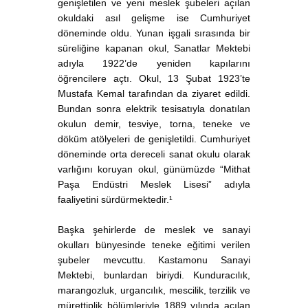
genişletilen ve yeni meslek şubeleri açılan
okuldaki asıl gelişme ise Cumhuriyet
döneminde oldu. Yunan işgali sırasında bir
süreliğine kapanan okul, Sanatlar Mektebi
adıyla 1922’de yeniden kapılarını
öğrencilere açtı. Okul, 13 Şubat 1923’te
Mustafa Kemal tarafından da ziyaret edildi.
Bundan sonra elektrik tesisatıyla donatılan
okulun demir, tesviye, torna, teneke ve
döküm atölyeleri de genişletildi. Cumhuriyet
döneminde orta dereceli sanat okulu olarak
varlığını koruyan okul, günümüzde “Mithat
Paşa Endüstri Meslek Lisesi” adıyla
faaliyetini sürdürmektedir.¹
Başka şehirlerde de meslek ve sanayi
okulları bünyesinde teneke eğitimi verilen
şubeler mevcuttu. Kastamonu Sanayi
Mektebi, bunlardan biriydi. Kunduracılık,
marangozluk, urgancılık, mescilik, terzilik ve
mürettiplik bölümleriyle 1889 yılında açılan