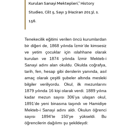
Kurulan Sanayi Mektepleri,” History
Studies, Cilt 5, Sayı 3 (Haziran 2013), s.
156.
Tenekecilik eğitimi verilen öncü kurumlardan
bir diğeri de, 1868 yılında İzmir’de kimsesiz
ve yetim çocuklar için ıslahhane olarak
kurulan ve 1874 yılında İzmir Mekteb-i
Sanayi adını alan okuldu. Okulda coğrafya,
tarih, fen, hesap gibi derslerin yanında, asıl
amaç olarak çeşitli şubeler altında mesleki
bilgiler veriliyordu. Okul, ilk mezunlarını
1879 yılında 16 kişi olarak verdi. 1889 yılına
kadar mezun sayısı 306’ya ulaşan okul,
1891’de yeni binasına taşındı ve Hamidiye
Mekteb-i Sanayi adını aldı. Okulun öğrenci
sayısı 1894’te 150’ye yükseldi. Bu
öğrencilerin dağılımı şu şekildeydi: