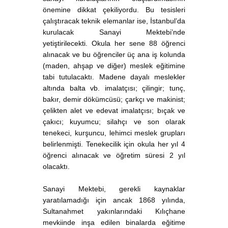
önemine dikkat çekiliyordu. Bu tesisleri
çalıştıracak teknik elemanlar ise, İstanbul’da
kurulacak Sanayi Mektebi’nde
yetiştirilecekti. Okula her sene 88 öğrenci
alınacak ve bu öğrenciler üç ana iş kolunda
(maden, ahşap ve diğer) meslek eğitimine
tabi tutulacaktı. Madene dayalı meslekler
altında balta vb. imalatçısı; çilingir; tunç,
bakır, demir dökümcüsü; çarkçı ve makinist;
çelikten alet ve edevat imalatçısı; bıçak ve
çakıcı; kuyumcu; silahçı ve son olarak
tenekeci, kurşuncu, lehimci meslek grupları
belirlenmişti. Tenekecilik için okula her yıl 4
öğrenci alınacak ve öğretim süresi 2 yıl
olacaktı.
Sanayi Mektebi, gerekli kaynaklar
yaratılamadığı için ancak 1868 yılında,
Sultanahmet yakınlarındaki Kılıçhane
mevkiinde inşa edilen binalarda eğitime